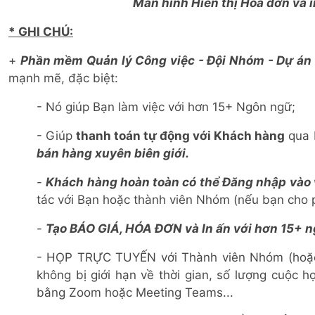
Màn hình Hiển thị Hóa đơn và 
* GHI CHÚ:
+
Phần mềm Quản lý Công việc - Đội Nhóm - Dự á
mạnh mẽ, đặc biệt:
- Nó giúp Bạn làm việc với hơn 15+ Ngôn ngữ;
- Giúp
thanh toán tự động với Khách hàng
qua P
bán hàng xuyên biên giới.
-
Khách hàng hoàn toàn có thể Đăng nhập vào v
tác với Bạn hoặc thành viên Nhóm (nếu bạn cho p
-
Tạo BÁO GIÁ, HÓA ĐƠN và In ấn với hơn 15+ 
- HỌP TRỰC TUYẾN với Thành viên Nhóm (hoặc 
không bị giới hạn về thời gian, số lượng cuộc
bằng Zoom hoặc Meeting Teams...